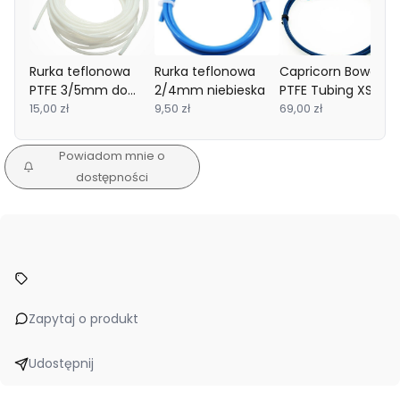
Rurka teflonowa
Rurka teflonowa
Capricorn Bowden
PTFE 3/5mm do
2/4mm niebieska
PTFE Tubing XS
drukarki 3D - 1mb
15,00 zł
9,50 zł
Series 1.9x4mm 1m
69,00 zł
Powiadom mnie o
dostępności
Zapytaj o produkt
Udostępnij