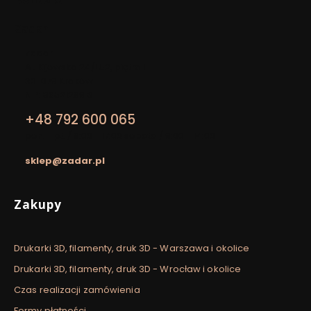
Zadar
Adres:
Zadar
Al. Kijowska 24/LU2, piętro I
30-079 Kraków
NIP: 8652129913
+48 792 600 065
pon. - pt. / 9:00 - 17:00 sobota / 9:00 - 14:00
sklep@zadar.pl
Linki w stopce
Zakupy
Drukarki 3D, filamenty, druk 3D - Warszawa i okolice
Drukarki 3D, filamenty, druk 3D - Wrocław i okolice
Czas realizacji zamówienia
Formy płatności