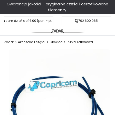
Gwarancja jakości – oryginalne części i certyfikowane
filamenty.
en sam dzień do 14:00 (pon. - pt.), sobota do 11:00
Darmowa dostawa od 199 zł
792 600 065
Zadar
Akcesoria i części
Głowica
Rurka Teflonowa