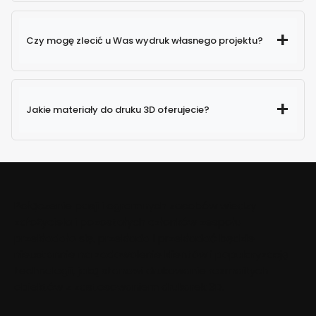
Czy mogę zlecić u Was wydruk własnego projektu?
Jakie materiały do druku 3D oferujecie?
Połączenie pasji i ogromnych zasobów wiedzy
założyciela i pozostałych członków zespołu
przekładało się, przekłada i przekładać będzie
nieustannie na zadowolenie klientów i popularyzację
technologii, jaką stanowi drukowanie rozmaitych
obiektów z zastosowaniem drukarek 3D.