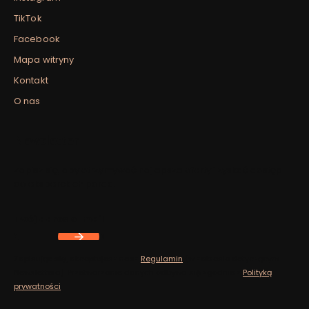
TikTok
Facebook
Mapa witryny
Kontakt
O nas
Newsletter
Zapisz się, aby otrzymywać najlepsze oferty i zyskać dostęp
do eksperckich porad.
Twój adres e-mail
Zapisując się, akceptujesz nasz
Regulamin
(w zakresie dotyczącym
Newslettera). Przetwarzanie danych odbywa się zgodnie z
Polityką
prywatności
.