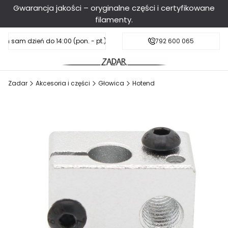
Gwarancja jakości – oryginalne części i certyfikowane
filamenty.
en sam dzień do 14:00 (pon. - pt.), sobota do 11:00
Darmowa dostawa od 199 zł
792 600 065
Zadar
Akcesoria i części
Głowica
Hotend