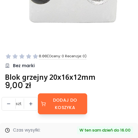
0.00
(Oceny: 0 Recenzje: 0)
Bez marki
Blok grzejny 20x16x12mm
Cena
9,00 zł
DODAJ DO
szt.
KOSZYKA
Czas wysyłki:
W ten sam dzień do 16.00