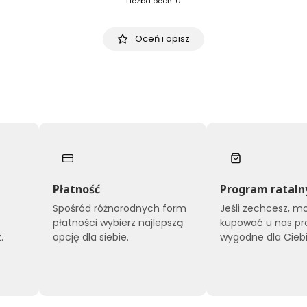
Liczba ocen: 0
Oceń i opisz
Płatność
Program rataln
Spośród różnorodnych form
Jeśli zechcesz, m
płatności wybierz najlepszą
kupować u nas pr
.
opcję dla siebie.
wygodne dla Ciebi