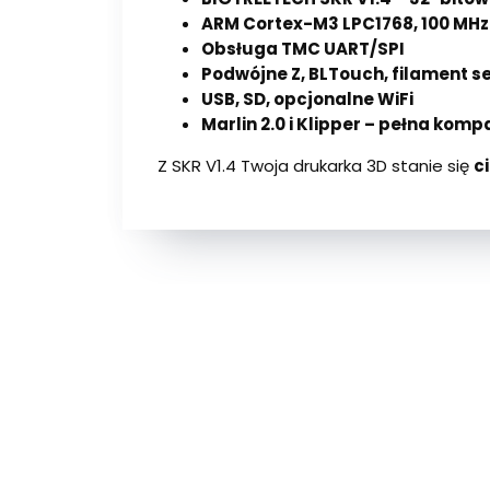
ARM Cortex-M3 LPC1768, 100 MHz
Obsługa TMC UART/SPI
Podwójne Z, BLTouch, filament s
USB, SD, opcjonalne WiFi
Marlin 2.0 i Klipper – pełna komp
Z SKR V1.4 Twoja drukarka 3D stanie się
c