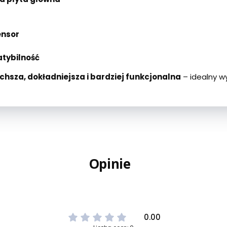
ensor
atybilność
ichsza, dokładniejsza i bardziej funkcjonalna
– idealny w
Opinie
0.00