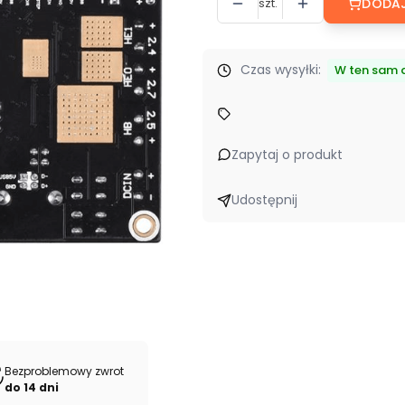
szt.
DODAJ
Czas wysyłki:
W ten sam d
Zapytaj o produkt
Udostępnij
Bezproblemowy zwrot
do 14 dni