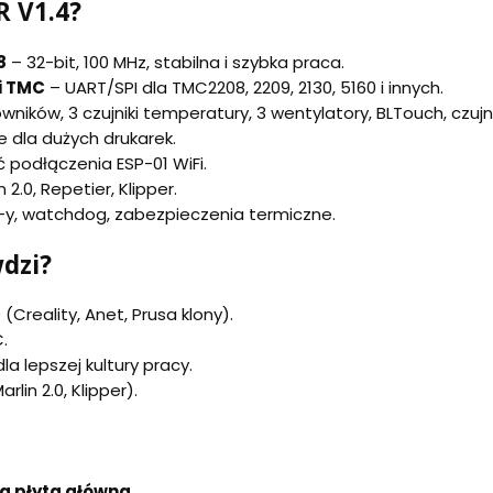
R V1.4?
8
– 32-bit, 100 MHz, stabilna i szybka praca.
i TMC
– UART/SPI dla TMC2208, 2209, 2130, 5160 i innych.
wników, 3 czujniki temperatury, 3 wentylatory, BLTouch, czujni
 dla dużych drukarek.
ć podłączenia ESP-01 WiFi.
 2.0, Repetier, Klipper.
, watchdog, zabezpieczenia termiczne.
wdzi?
Creality, Anet, Prusa klony).
.
a lepszej kultury pracy.
lin 2.0, Klipper).
a płyta główna