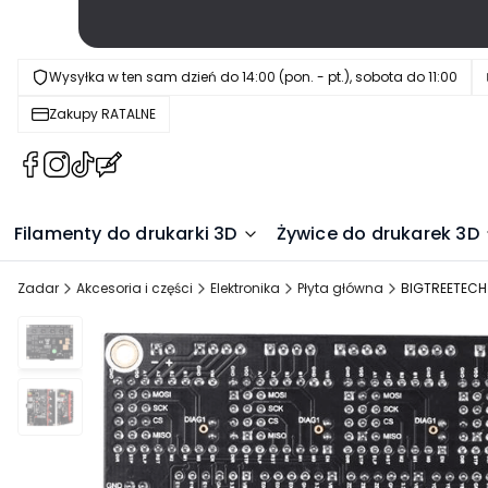
Wysyłka w ten sam dzień do 14:00 (pon. - pt.), sobota do 11:00
Zakupy RATALNE
(Otwiera
(Otwiera
(Otwiera
(Otwiera
się
się
się
się
w
w
w
w
Filamenty do drukarki 3D
Żywice do drukarek 3D
nowej
nowej
nowej
nowej
karcie)
karcie)
karcie)
karcie)
Zadar
Akcesoria i części
Elektronika
Płyta główna
BIGTREETECH 