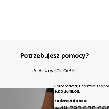
Potrzebujesz pomocy?
Jesteśmy dla Ciebie.
Porozmawiaj z naszym zespołe
9:00 do 19:00.
Zadzwoń do nas:
+48 792 600 06