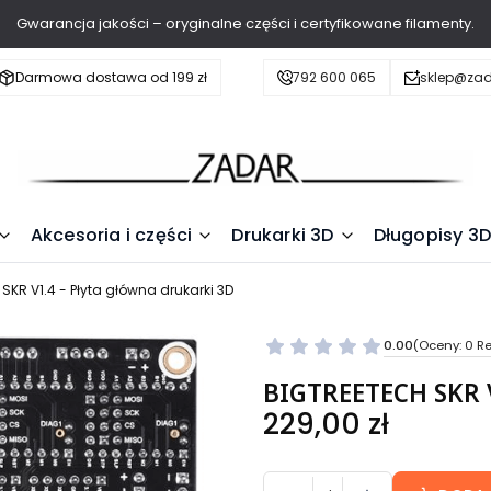
Gwarancja jakości – oryginalne części i certyfikowane filamenty.
Darmowa dostawa od 199 zł
792 600 065
sklep@zad
Akcesoria i części
Drukarki 3D
Długopisy 3D
SKR V1.4 - Płyta główna drukarki 3D
0.00
(Oceny: 0 Re
BIGTREETECH SKR V
Cena
229,00 zł