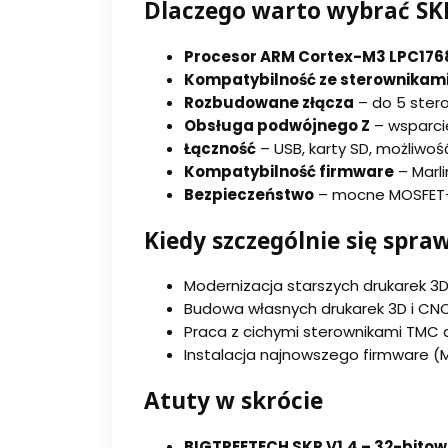
Dlaczego warto wybrać SK
Procesor ARM Cortex-M3 LPC176
Kompatybilność ze sterownikam
Rozbudowane złącza
– do 5 stero
Obsługa podwójnego Z
– wsparcie
Łączność
– USB, karty SD, możliwoś
Kompatybilność firmware
– Marlin
Bezpieczeństwo
– mocne MOSFET-y
Kiedy szczególnie się spra
Modernizacja starszych drukarek 3D (
Budowa własnych drukarek 3D i CNC
Praca z cichymi sterownikami TMC dl
Instalacja najnowszego firmware (Mar
Atuty w skrócie
BIGTREETECH SKR V1.4 – 32-bitow