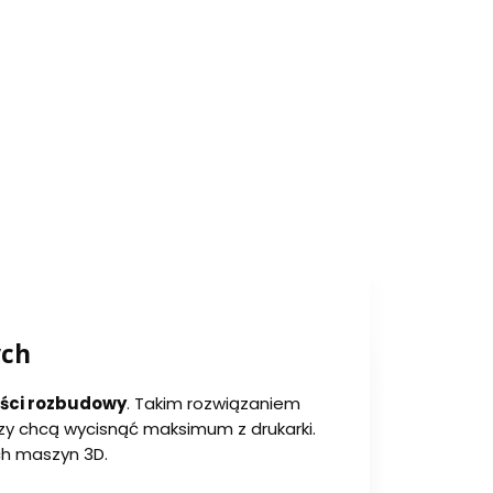
ych
ości rozbudowy
. Takim rozwiązaniem
zy chcą wycisnąć maksimum z drukarki.
ch maszyn 3D.