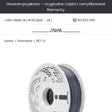
Gwarancja jakości – oryginalne części i certyfikowane
filamenty.
en sam dzień do 14:00 (pon. - pt.), sobota do 11:00
Darmowa dostawa od 199 zł
792 600 065
Zadar
Filaments
PET-G