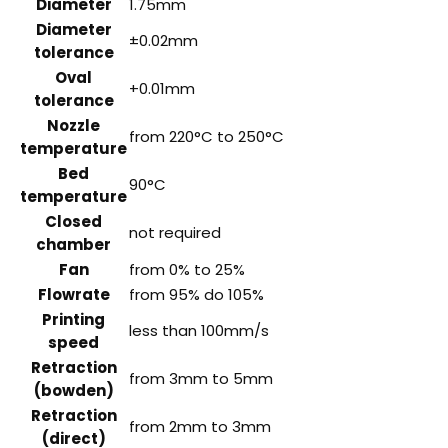
Diameter
1.75mm
Diameter
±0.02mm
tolerance
Oval
+0.01mm
tolerance
Nozzle
from 220°C to 250°C
temperature
Bed
90°C
temperature
Closed
not required
chamber
Fan
from 0% to 25%
Flowrate
from 95% do 105%
Printing
less than 100mm/s
speed
Retraction
from 3mm to 5mm
(bowden)
Retraction
from 2mm to 3mm
(direct)