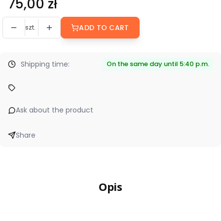
Price
75,00 zł
szt.
ADD TO CART
Shipping time:
On the same day until 5:40 p.m.
Ask about the product
Share
Opis