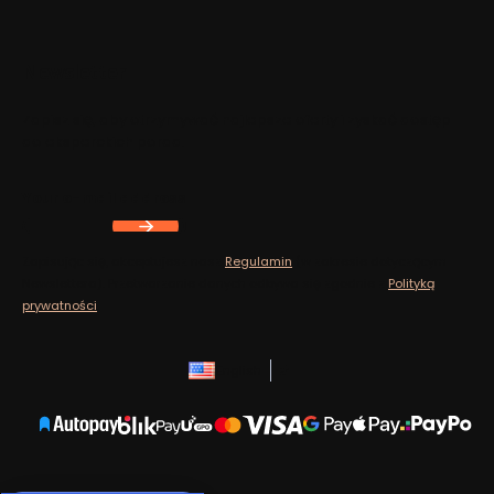
Footer menu
Newsletter
Zapisz się, aby otrzymywać najlepsze oferty i zyskać dostęp
do eksperckich porad.
Your e-mail address
Zapisując się, akceptujesz nasz
Regulamin
(w zakresie dotyczącym
Newslettera). Przetwarzanie danych odbywa się zgodnie z
Polityką
prywatności
.
English
zł