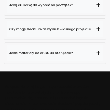
Jaką drukarkę 3D wybrać na początek?
Czy mogę zlecić u Was wydruk własnego projektu?
Jakie materiały do druku 3D oferujecie?
Połączenie pasji i ogromnych zasobów wiedzy
założyciela i pozostałych członków zespołu
przekładało się, przekłada i przekładać będzie
nieustannie na zadowolenie klientów i popularyzację
technologii, jaką stanowi drukowanie rozmaitych