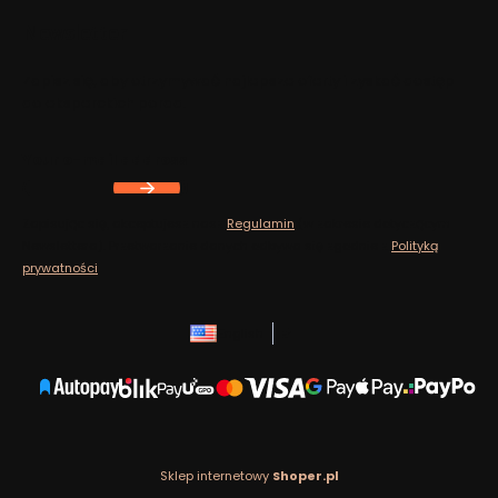
Footer menu
Newsletter
Zapisz się, aby otrzymywać najlepsze oferty i zyskać dostęp
do eksperckich porad.
Your e-mail address
Zapisując się, akceptujesz nasz
Regulamin
(w zakresie dotyczącym
Newslettera). Przetwarzanie danych odbywa się zgodnie z
Polityką
prywatności
.
English
zł
Sklep internetowy
Shoper.pl