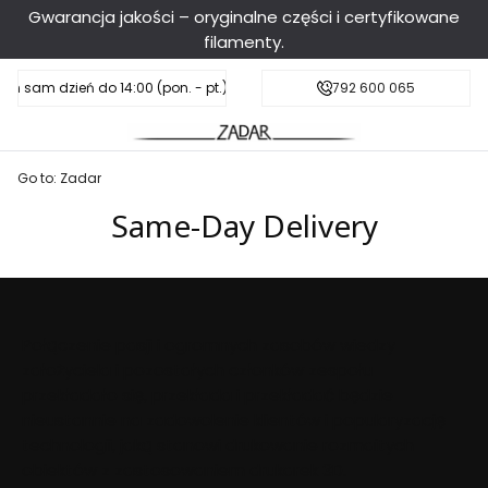
Gwarancja jakości – oryginalne części i certyfikowane
filamenty.
en sam dzień do 14:00 (pon. - pt.), sobota do 11:00
Darmowa dostawa od 199 zł
792 600 065
Go to:
Zadar
Same-Day Delivery
Połączenie pasji i ogromnych zasobów wiedzy
założyciela i pozostałych członków zespołu
przekładało się, przekłada i przekładać będzie
nieustannie na zadowolenie klientów i popularyzację
technologii, jaką stanowi drukowanie rozmaitych
obiektów z zastosowaniem drukarek 3D.