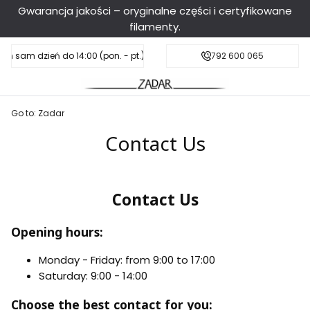
Gwarancja jakości – oryginalne części i certyfikowane
filamenty.
en sam dzień do 14:00 (pon. - pt.), sobota do 11:00
Darmowa dostawa od 199 zł
792 600 065
Go to:
Zadar
Contact Us
Contact Us
Opening hours:
Monday - Friday: from 9:00 to 17:00
Saturday: 9:00 - 14:00
Choose the best contact for you: