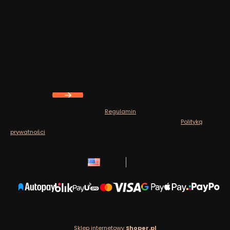
Footer menu
Newsletter
Zapisz się, aby otrzymywać najlepsze oferty i zyskać dostęp
do eksperckich porad.
Your e-mail address
Zapisując się, akceptujesz nasz
Regulamin
(w zakresie dotyczącym
Newslettera). Przetwarzanie danych odbywa się zgodnie z
Polityką
prywatności
.
English
zł
Sklep internetowy
Shoper.pl