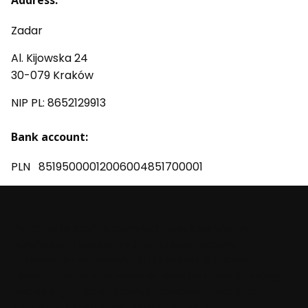
Address:
Zadar
Al. Kijowska 24
30-079 Kraków
NIP PL: 8652129913
B
ank
account:
PLN 85195000012006004851700001
Połączenie pasji i ogromnych zasobów wiedzy
założyciela i pozostałych członków zespołu
przekładało się, przekłada i przekładać będzie
nieustannie na zadowolenie klientów i popularyzację
technologii, jaką stanowi drukowanie rozmaitych
obiektów z zastosowaniem drukarek 3D.