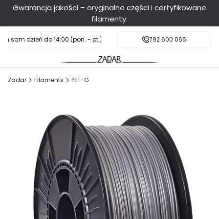
Gwarancja jakości – oryginalne części i certyfikowane
filamenty.
en sam dzień do 14:00 (pon. - pt.), sobota do 11:00
Darmowa dostawa od 199 zł
792 600 065
Zadar
Filaments
PET-G