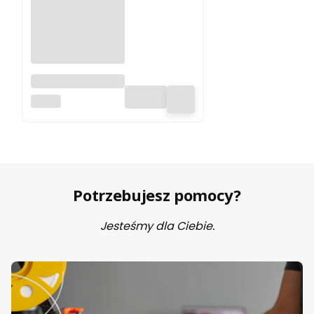
Filament ABS 300
Zadar 1.75mm
ZADAR
White 1kg
Potrzebujesz pomocy?
Jesteśmy dla Ciebie.