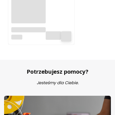
Filament ABS 300
Zadar 1.75mm
ZADAR
White 1kg
Potrzebujesz pomocy?
Jesteśmy dla Ciebie.