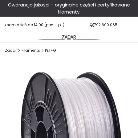
Gwarancja jakości – oryginalne części i certyfikowane
filamenty.
en sam dzień do 14:00 (pon. - pt.), sobota do 11:00
Darmowa dostawa od 199 zł
792 600 065
Zadar
Filaments
PET-G