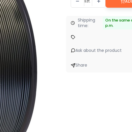
szt.
AD
Shipping
On the same d
time:
p.m.
Ask about the product
Share