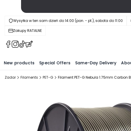
Wysyłka w ten sam dzień do 14:00 (pon. - pt.), sobota do 11:00
Zakupy RATALNE
(Opens
(Opens
(Opens
(Opens
in
in
in
in
a
a
a
a
New products
Special Offers
Same-Day Delivery
Abo
new
new
new
new
tab)
tab)
tab)
tab)
Zadar
Filaments
PET-G
Filament PET-G Nebula 1.75mm Carbon B