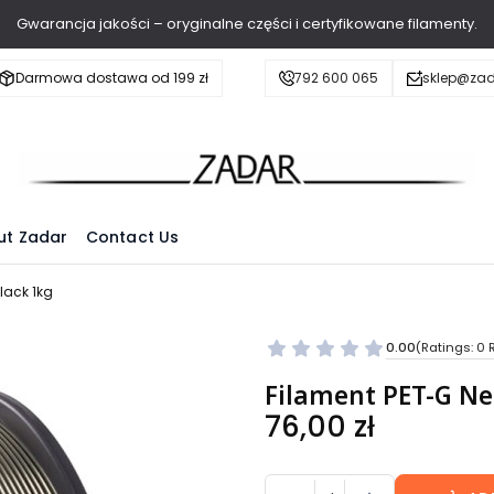
Gwarancja jakości – oryginalne części i certyfikowane filamenty.
Darmowa dostawa od 199 zł
792 600 065
sklep@zad
ut Zadar
Contact Us
lack 1kg
0.00
(Ratings: 0 
Filament PET-G N
Price
76,00 zł