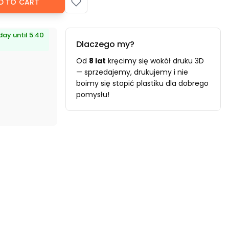
D TO CART
ay until 5:40
Dlaczego my?
Od
8 lat
kręcimy się wokół druku 3D
— sprzedajemy, drukujemy i nie
boimy się stopić plastiku dla dobrego
pomysłu!