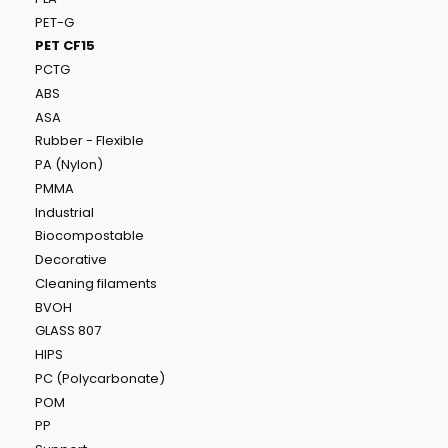
PET-G
PET CF15
PCTG
ABS
ASA
Rubber - Flexible
PA (Nylon)
PMMA
Industrial
Biocompostable
Decorative
Cleaning filaments
BVOH
GLASS 807
HIPS
PC (Polycarbonate)
POM
PP