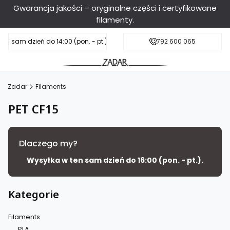
Gwarancja jakości – oryginalne części i certyfikowane
filamenty.
en sam dzień do 14:00 (pon. - pt.), sobota do 11:00
Darmowa dostawa od 199 zł
792 600 065
Zadar
Filaments
PET CF15
Dlaczego my?
Wysyłka w ten sam dzień do 16:00 (pon. - pt.).
Kategorie
Filaments
PLA