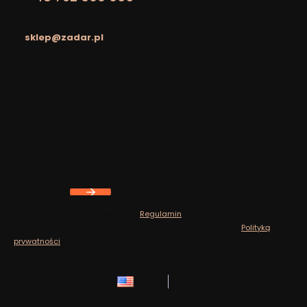
pon. - pt. / 9:00 - 17:00 sobota / 9:00 - 14:00
sklep@zadar.pl
Footer menu
Newsletter
Zapisz się, aby otrzymywać najlepsze oferty i zyskać dostęp
do eksperckich porad.
Your e-mail address
Zapisując się, akceptujesz nasz
Regulamin
(w zakresie dotyczącym
Newslettera). Przetwarzanie danych odbywa się zgodnie z
Polityką
prywatności
.
English
zł