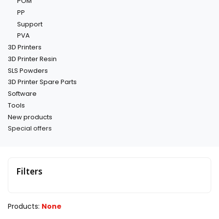
POM
PP
Support
PVA
3D Printers
3D Printer Resin
SLS Powders
3D Printer Spare Parts
Software
Tools
New products
Special offers
End of menu
Filters
End of filters
Products:
None