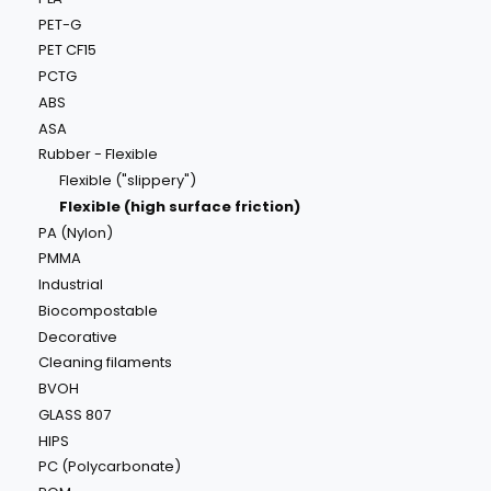
PET-G
PET CF15
PCTG
ABS
ASA
Rubber - Flexible
Flexible ("slippery")
Flexible (high surface friction)
PA (Nylon)
PMMA
Industrial
Biocompostable
Decorative
Cleaning filaments
BVOH
GLASS 807
HIPS
PC (Polycarbonate)