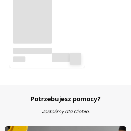
Filament ABS 300
Zadar 1.75mm
ZADAR
White 1kg
Potrzebujesz pomocy?
Jesteśmy dla Ciebie.