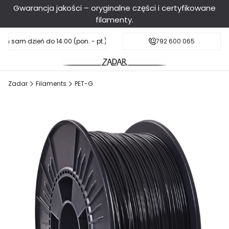
Gwarancja jakości – oryginalne części i certyfikowane
filamenty.
en sam dzień do 14:00 (pon. - pt.), sobota do 11:00
Darmowa dostawa od 199 zł
792 600 065
Zadar
Filaments
PET-G