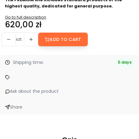
highest quality, dedicated for general purpose.
Go to full description
Price
620,00 zł
szt.
ADD TO CART
Shipping time:
5 days
Ask about the product
Share