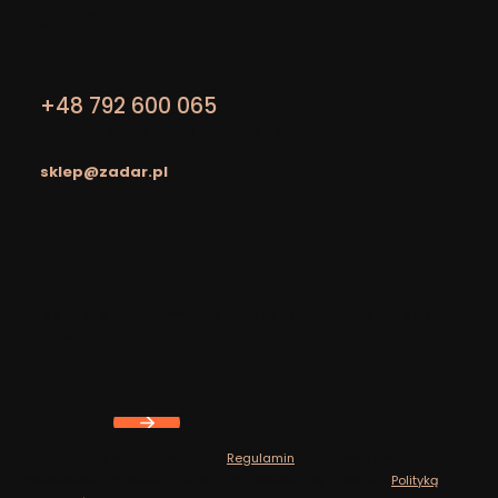
Kontakt
Zadar
+48 792 600 065
pon. - pt. / 9:00 - 17:00 sobota / 9:00 - 14:00
sklep@zadar.pl
Footer menu
Newsletter
Zapisz się, aby otrzymywać najlepsze oferty i zyskać dostęp
do eksperckich porad.
Your e-mail address
Zapisując się, akceptujesz nasz
Regulamin
(w zakresie dotyczącym
Newslettera). Przetwarzanie danych odbywa się zgodnie z
Polityką