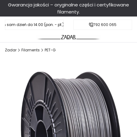
Gwarancja jakości – oryginalne części i certyfikowane
filamenty.
en sam dzień do 14:00 (pon. - pt.), sobota do 11:00
Darmowa dostawa od 199 zł
792 600 065
Zadar
Filaments
PET-G