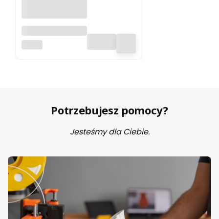
Filament ABS 300
Zadar 1.75mm
ZADAR
White 1kg
Potrzebujesz pomocy?
Jesteśmy dla Ciebie.