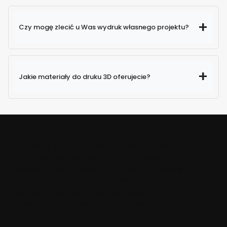
Czy mogę zlecić u Was wydruk własnego projektu?
Jakie materiały do druku 3D oferujecie?
Połączenie pasji i ogromnych zasobów wiedzy
założyciela i pozostałych członków zespołu
przekładało się, przekłada i przekładać będzie
nieustannie na zadowolenie klientów i popularyzację
technologii, jaką stanowi drukowanie rozmaitych
obiektów z zastosowaniem drukarek 3D.