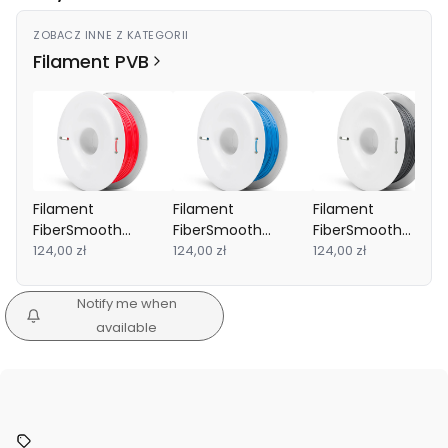
ZOBACZ INNE Z KATEGORII
Filament PVB
Filament
Filament
Filament
FiberSmooth
FiberSmooth
FiberSmooth
Fiberlogy 1.75mm
124,00 zł
Fiberlogy 1.75mm
124,00 zł
Fiberlogy 1.75mm
124,00 zł
Red 0.5kg
Blue 0.5kg
Graphite 0.5kg
Notify me when
available