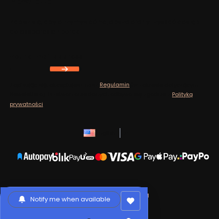
Newsletter
Zapisz się, aby otrzymywać najlepsze oferty i zyskać dostęp
do eksperckich porad.
Your e-mail address
Zapisując się, akceptujesz nasz
Regulamin
(w zakresie dotyczącym
Newslettera). Przetwarzanie danych odbywa się zgodnie z
Polityką
prywatności
.
English
zł
Sklep internetowy
Shoper.pl
Notify me when available