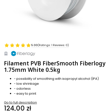
5.00
(Ratings: 1 Reviews: 0)
Filament PVB FiberSmooth Fiberlogy
1.75mm White 0.5kg
- possibility of smoothing with isopropyl alcohol (IPA)
- low shrinkage
- odorless
- easy to print
Go to full description
Price
124,00 zł