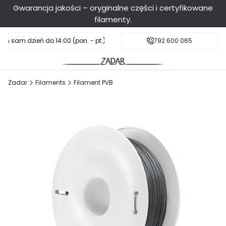
Gwarancja jakości – oryginalne części i certyfikowane
filamenty.
en sam dzień do 14:00 (pon. - pt.), sobota do 11:00
Darmowa dostawa od 199 zł
792 600 065
Zadar
Filaments
Filament PVB