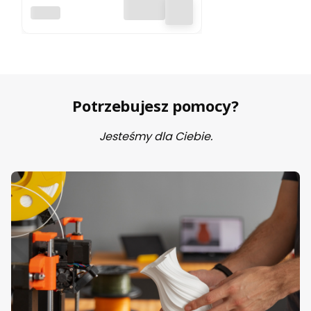
Zadar 1.75mm
ZADAR
White 1kg
Potrzebujesz pomocy?
Jesteśmy dla Ciebie.