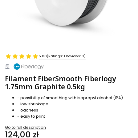
5.00
(Ratings: 1 Reviews: 0)
Filament FiberSmooth Fiberlogy
1.75mm Graphite 0.5kg
- possibility of smoothing with isopropyl alcohol (IPA)
- low shrinkage
- odorless
- easy to print
Go to full description
Price
124,00 zł