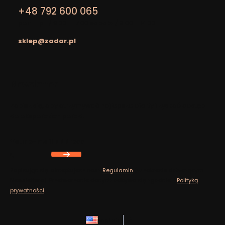
+48 792 600 065
pon. - pt. / 9:00 - 17:00 sobota / 9:00 - 14:00
sklep@zadar.pl
Footer menu
Newsletter
Zapisz się, aby otrzymywać najlepsze oferty i zyskać dostęp
do eksperckich porad.
Your e-mail address
Zapisując się, akceptujesz nasz
Regulamin
(w zakresie dotyczącym
Newslettera). Przetwarzanie danych odbywa się zgodnie z
Polityką
prywatności
.
English
zł