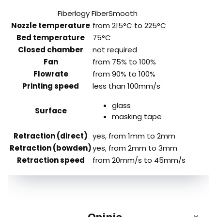
Fiberlogy FiberSmooth
Nozzle temperature
from 215°C to 225°C
Bed temperature
75°C
Closed chamber
not required
Fan
from 75% to 100%
Flowrate
from 90% to 100%
Printing speed
less than 100mm/s
glass
Surface
masking tape
Retraction (direct)
yes, from 1mm to 2mm
Retraction (bowden)
yes, from 2mm to 3mm
Retraction speed
from 20mm/s to 45mm/s
Opinie