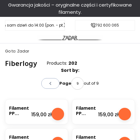
Gwarancja jakości – oryginalne części i certyfikowane
filamenty.
en sam dzień do 14:00 (pon. - pt.), sobota do 11:00
Darmowa dostawa od 199 zł
792 600 065
Go to:
Zadar
Fiberlogy
Products:
202
List of products
Sort by:
out of 9
Page
Previous products
Filament
Filament
PP
PP
Price
Price
159,00 zł
159,00 zł
(Polypro
(Polypro
pylene)
pylene)
Fiberlogy
Fiberlogy
1.75mm
1.75mm
Filament
Filament
Blue
Gray