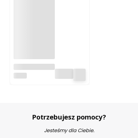
Filament ABS 300
Zadar 1.75mm
ZADAR
White 1kg
Potrzebujesz pomocy?
Jesteśmy dla Ciebie.