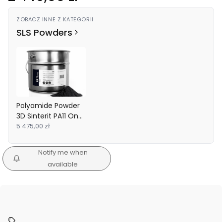
ZOBACZ INNE Z KATEGORII
SLS Powders
Polyamide Powder
3D Sinterit PA11 Onyx
Fresh 6kg
5 475,00 zł
Notify me when
available