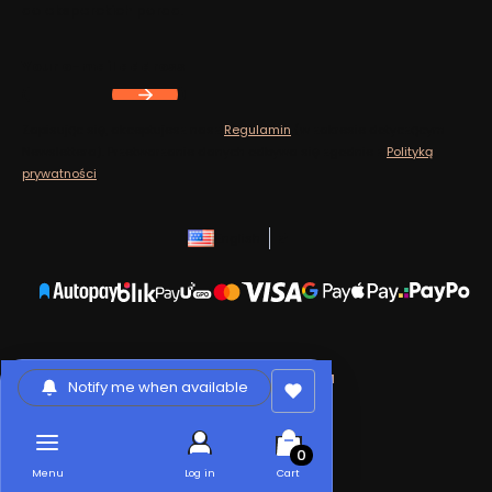
do eksperckich porad.
Your e-mail address
Zapisując się, akceptujesz nasz
Regulamin
(w zakresie dotyczącym
Newslettera). Przetwarzanie danych odbywa się zgodnie z
Polityką
prywatności
.
English
zł
Sklep internetowy
Shoper.pl
Notify me when available
Products in the cart: 0. Se
Menu
Log in
Cart