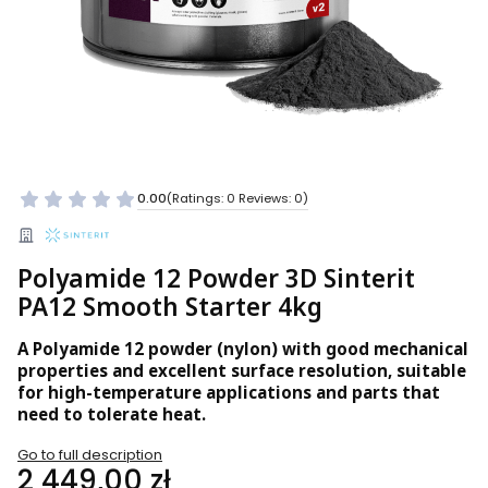
0.00
(Ratings: 0 Reviews: 0)
Polyamide 12 Powder 3D Sinterit
PA12 Smooth Starter 4kg
A Polyamide 12 powder (nylon) with good mechanical
properties and excellent surface resolution, suitable
for high-temperature applications and parts that
need to tolerate heat.
Go to full description
Price
2 449,00 zł