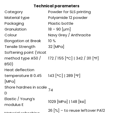
Technical parameters
Category
Powder for SLS printing
Material type
Polyamide 12 powder
Packaging
Plastic bottle
Granulation
18 – 90 [μm]
Colour
Navy Grey / Anthracite
Elongation at Break
10 %
Tensile Strength
32 [MPa]
Softening point (Vicat
method type A50 /
172 / 155 [°C] | 342 / 311 [°F]
B50)
Heat deflection
temperature B 0.45
143 [°C] | 289 [°F]
[MPa]
Shore hardnes in scale
74
D
Elastic / Young’s
1029 [MPa] | 148 [ksi]
modulus E
26 [%] – to reuse leftover PA12