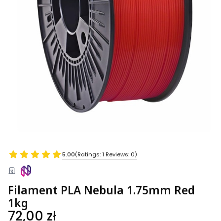
5.00
(Ratings: 1 Reviews: 0)
Filament PLA Nebula 1.75mm Red
1kg
Price
72,00 zł