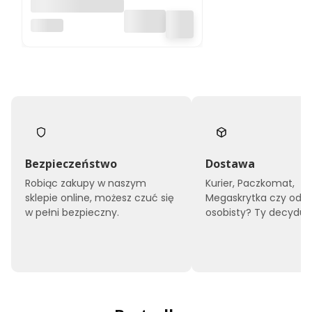
Filament PLA
Nebula 1.75mm
NEBULA
Natural 1kg
Bezpieczeństwo
Dostawa
Robiąc zakupy w naszym
Kurier, Paczkomat,
sklepie online, możesz czuć się
Megaskrytka czy odbi
w pełni bezpieczny.
osobisty? Ty decyduje