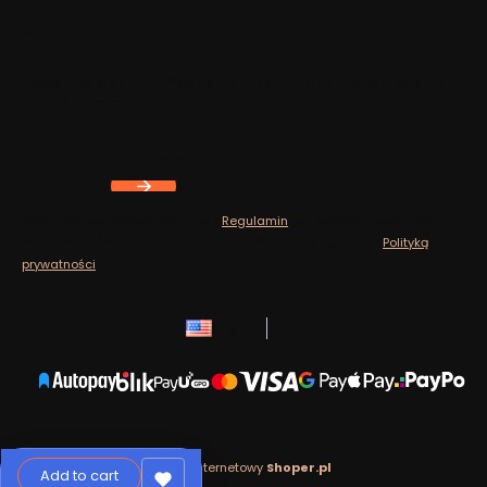
Footer menu
Newsletter
Zapisz się, aby otrzymywać najlepsze oferty i zyskać dostęp
do eksperckich porad.
Your e-mail address
Zapisując się, akceptujesz nasz
Regulamin
(w zakresie dotyczącym
Newslettera). Przetwarzanie danych odbywa się zgodnie z
Polityką
prywatności
.
English
zł
Sklep internetowy
Shoper.pl
Add to cart