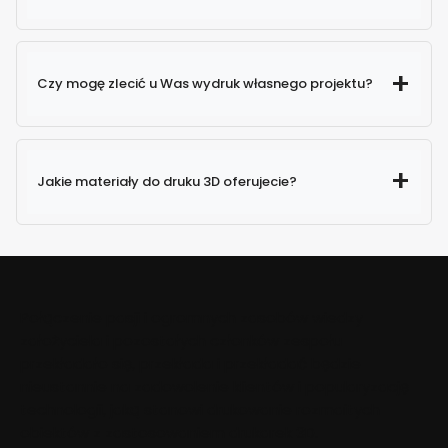
Czy mogę zlecić u Was wydruk własnego projektu?
Jakie materiały do druku 3D oferujecie?
Połączenie pasji i ogromnych zasobów wiedzy
założyciela i pozostałych członków zespołu
przekładało się, przekłada i przekładać będzie
nieustannie na zadowolenie klientów i popularyzację
technologii, jaką stanowi drukowanie rozmaitych
obiektów z zastosowaniem drukarek 3D.